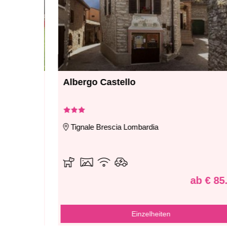
Albergo Castello
Tignale Brescia Lombardia
€ 90.00
ab € 85.0
Einzelheiten