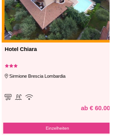
Hotel Chiara
Hotel 
Sirmione Brescia Lombardia
Manerb
ab € 60.00
Einzelheiten