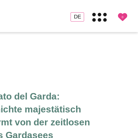
DE
0
IT
EN
to del Garda:
ichte majestätisch
mt von der zeitlosen
s Gardasees